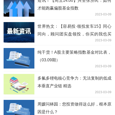
短讯！【周五14:00】兴全张济民：如何
才能跑赢偏股基金指数
2023-03-09
世界热文：【容易投·领投发车15】同心
同向，顾问团实盘领投，你买的我也买
2023-03-09
了，本期跟投份数【2份】，建议金额
1000元
纯干货！A股主要策略指数基金对比表，
（03.09期）
2023-03-09
多氟多锂电核心竞争力：无法复制的低成
本垂直产业链 精选
2023-03-09
周媛问林园：您投资做得这么好，根本原
因是什么？