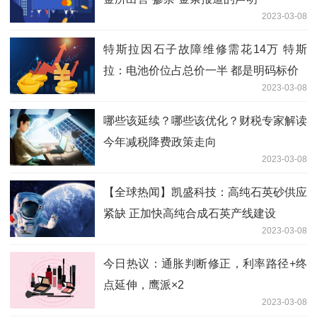
2023-03-08
特斯拉因石子故障维修需花14万 特斯
拉：电池价位占总价一半 都是明码标价
2023-03-08
哪些该延续？哪些该优化？财税专家解读
今年减税降费政策走向
2023-03-08
【全球热闻】凯盛科技：高纯石英砂供应
紧缺 正加快高纯合成石英产线建设
2023-03-08
今日热议：通胀判断修正，利率路径+终
点延伸，鹰派×2
2023-03-08