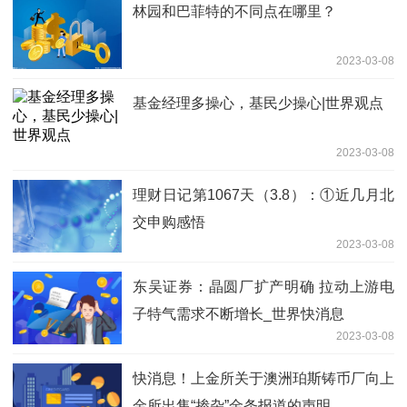
林园和巴菲特的不同点在哪里？
2023-03-08
基金经理多操心，基民少操心|世界观点
2023-03-08
理财日记第1067天（3.8）：①近几月北
交申购感悟
2023-03-08
东吴证券：晶圆厂扩产明确 拉动上游电
子特气需求不断增长_世界快消息
2023-03-08
快消息！上金所关于澳洲珀斯铸币厂向上
金所出售“掺杂”金条报道的声明