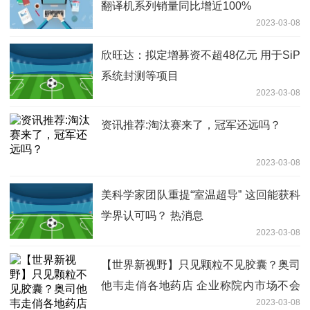
翻译机系列销量同比增近100%
2023-03-08
欣旺达：拟定增募资不超48亿元 用于SiP
系统封测等项目
2023-03-08
资讯推荐:淘汰赛来了，冠军还远吗？
2023-03-08
美科学家团队重提“室温超导” 这回能获科
学界认可吗？ 热消息
2023-03-08
【世界新视野】只见颗粒不见胶囊？奥司
他韦走俏各地药店 企业称院内市场不会
2023-03-08
缺货