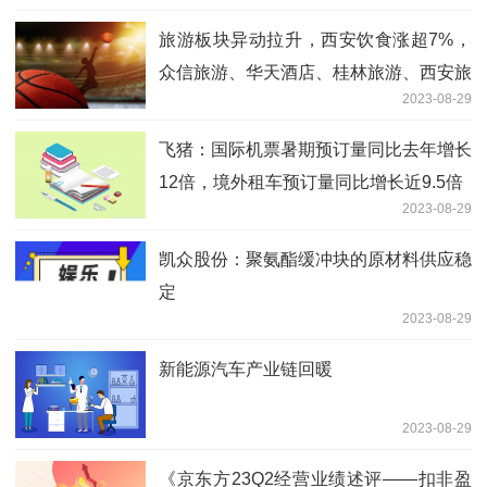
旅游板块异动拉升，西安饮食涨超7%，
众信旅游、华天酒店、桂林旅游、西安旅
2023-08-29
游、曲江文旅等纷纷冲高
飞猪：国际机票暑期预订量同比去年增长
12倍，境外租车预订量同比增长近9.5倍
2023-08-29
​凯众股份：聚氨酯缓冲块的原材料供应稳
定
2023-08-29
新能源汽车产业链回暖
2023-08-29
《京东方23Q2经营业绩述评——扣非盈