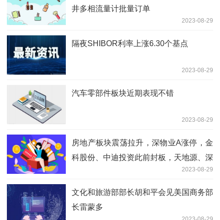
井多相流量计批量订单
2023-08-29
隔夜SHIBOR利率上涨6.30个基点
2023-08-29
汽车零部件板块近期表现不错
2023-08-29
房地产板块震荡拉升，深物业A涨停，金
科股份、中迪投资此前封板，天地源、深
2023-08-29
深房A、津滨发展、新黄浦等涨幅居前
文化和旅游部部长胡和平会见美国商务部
长雷蒙多
2023-08-29