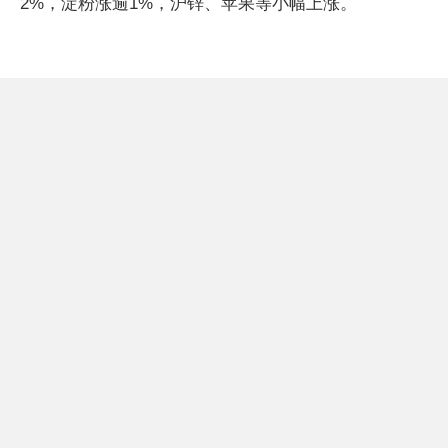
2%，淀粉涨逾1%，沪锌、苹果等小幅上涨。