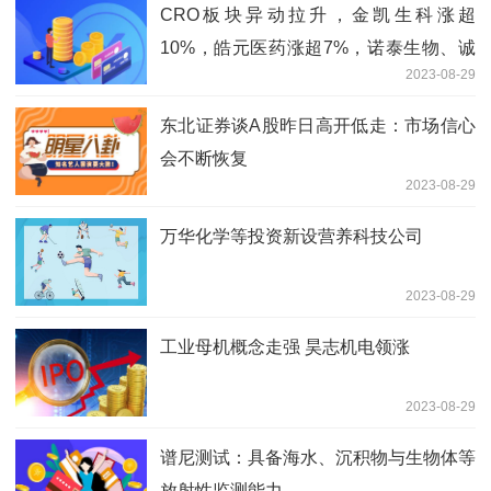
CRO板块异动拉升，金凯生科涨超
10%，皓元医药涨超7%，诺泰生物、诚
2023-08-29
达药业、泓博医药、睿智医药等跟涨
东北证券谈A股昨日高开低走：市场信心
会不断恢复
2023-08-29
万华化学等投资新设营养科技公司
2023-08-29
工业母机概念走强 昊志机电领涨
2023-08-29
谱尼测试：具备海水、沉积物与生物体等
放射性监测能力