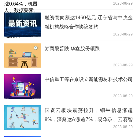
2023-08-29
石、LED等板块领涨，两市上涨个股超
4100只
融资意向额达1460亿元 辽宁省与中央金
融机构战略合作协议签约
2023-08-29
券商股普跌 华鑫股份领跌
2023-08-29
中信重工等在京设立新能源材料技术公司
2023-08-29
国资云板块震荡拉升，铜牛信息涨超
8%，深桑达A涨逾7%，易华录、云赛智
2023-08-29
联、太极股份、美亚柏科等跟涨