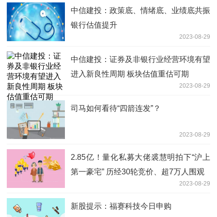
中信建投：政策底、情绪底、业绩底共振
银行估值提升
2023-08-29
中信建投：证券及非银行业经营环境有望
进入新良性周期 板块估值重估可期
2023-08-29
司马如何看待“四箭连发”？
2023-08-29
2.85亿！量化私募大佬裘慧明拍下“沪上
第一豪宅” 历经30轮竞价、超7万人围观
2023-08-29
新股提示：福赛科技今日申购