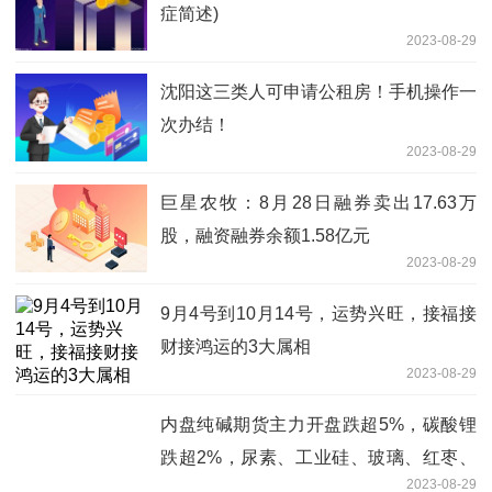
症简述)
2023-08-29
沈阳这三类人可申请公租房！手机操作一
次办结！
2023-08-29
巨星农牧：8月28日融券卖出17.63万
股，融资融券余额1.58亿元
2023-08-29
9月4号到10月14号，运势兴旺，接福接
财接鸿运的3大属相
2023-08-29
内盘纯碱期货主力开盘跌超5%，碳酸锂
跌超2%，尿素、工业硅、玻璃、红枣、
2023-08-29
集运欧线、沪锡跌超1%