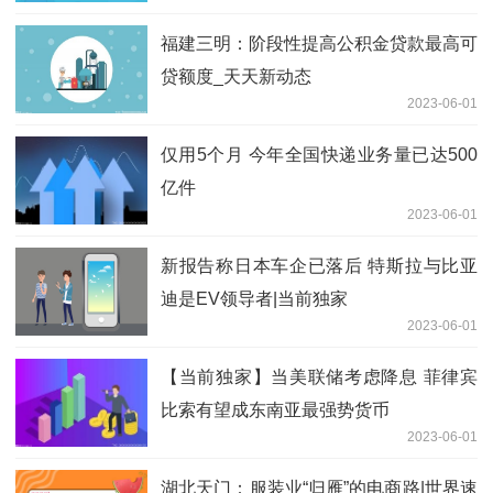
福建三明：阶段性提高公积金贷款最高可
贷额度_天天新动态
2023-06-01
仅用5个月 今年全国快递业务量已达500
亿件
2023-06-01
新报告称日本车企已落后 特斯拉与比亚
迪是EV领导者|当前独家
2023-06-01
【当前独家】当美联储考虑降息 菲律宾
比索有望成东南亚最强势货币
2023-06-01
湖北天门：服装业“归雁”的电商路|世界速