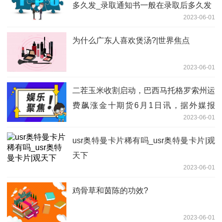
多久发_录取通知书一般在录取后多久发
2023-06-01
为什么广东人喜欢煲汤?|世界焦点
2023-06-01
二茬玉米收割启动，巴西马托格罗索州运
费飙涨金十期货6月1日讯，据外媒报
2023-06-01
道，马托格罗索州是巴西最大的玉米产
区，截至上周末，该州二茬玉米收割率为
usr奥特曼卡片稀有吗_usr奥特曼卡片|观
0.49%，去年同期为2.3%，五年均值为
天下
0.54%
2023-06-01
鸡骨草和茵陈的功效?
2023-06-01