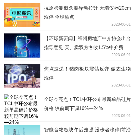
抗原检测概念股异动拉升 天瑞仪器20cm
涨停 全球热点
2023-06-01
【环球新要闻】福州房地产中介协会出台
指导意见 买、卖双方各收1.5%中介费
2023-06-01
焦点速递！猪肉板块震荡反弹 傲农生物
涨停
2023-06-01
全球今亮点！TCL中环公布最新单晶硅片
价格 较前期下调16%—24%
2023-06-01
智能音箱板块午后走强 漫步者涨停|前沿