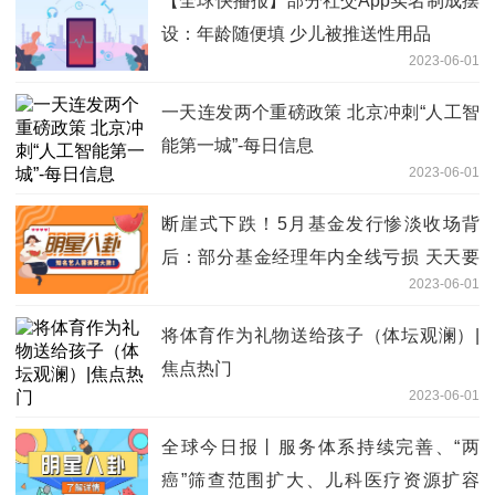
【全球快播报】部分社交App实名制成摆
设：年龄随便填 少儿被推送性用品
2023-06-01
一天连发两个重磅政策 北京冲刺“人工智
能第一城”-每日信息
2023-06-01
断崖式下跌！5月基金发行惨淡收场背
后：部分基金经理年内全线亏损 天天要
2023-06-01
闻
将体育作为礼物送给孩子（体坛观澜）|
焦点热门
2023-06-01
全球今日报丨服务体系持续完善、“两
癌”筛查范围扩大、儿科医疗资源扩容